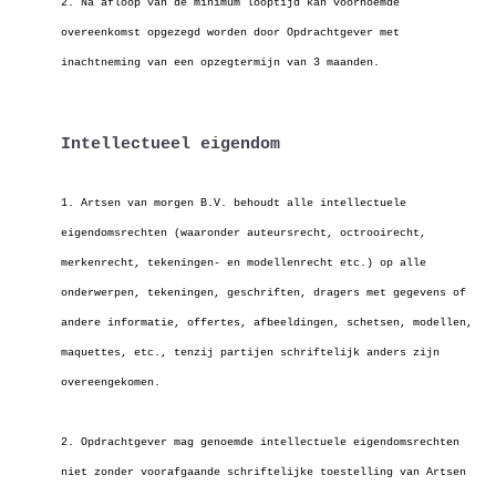
2. Na afloop van de minimum looptijd kan voornoemde
overeenkomst opgezegd worden door Opdrachtgever met
inachtneming van een opzegtermijn van 3 maanden.
Intellectueel eigendom
1. Artsen van morgen B.V. behoudt alle intellectuele
eigendomsrechten (waaronder auteursrecht, octrooirecht,
merkenrecht, tekeningen- en modellenrecht etc.)
op alle
onderwerpen, tekeningen, geschriften, dragers met gegevens of
andere informatie, offertes, afbeeldingen, schetsen, modellen,
maquettes, etc., tenzij
partijen schriftelijk anders zijn
overeengekomen.
2. Opdrachtgever mag genoemde intellectuele eigendomsrechten
niet zonder voorafgaande schriftelijke toestelling van Artsen