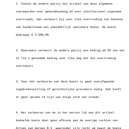
1. Indien de andere partij het artikel van deze algemene
voorwaarden over geheimhouding of over intellectueel eigendom
overtreedt, dan verbeurt hij voor elke
overtreding ten behoeve
van handelsnaam een onmiddellijk opeisbare boete. De boete
bedraagt € 5.000,00.
2. Daarnaast verbeurt de andere partij een bedrag ad 5% van het
in lid 1 genoemde bedrag voor elke dag dat die overtreding
voortduurt.
3. Voor het verbeuren van deze boete is geen voorafgaande
ingebrekestelling of gerechtelijke procedure nodig. Ook hoeft
er geen sprake te zijn van enige vorm van schade.
4. Het verbeuren van de in het eerste lid van dit artikel
bedoelde boete doet geen afbreuk aan de overige rechten van
Artsen van morgen B.V. waaronder zijn recht om naast de boete