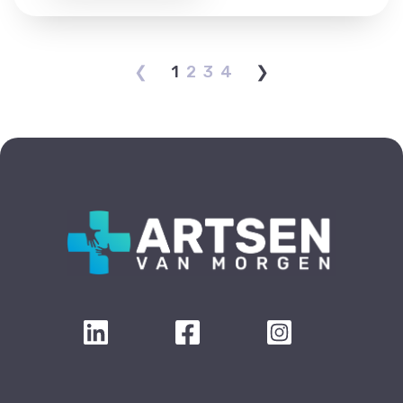
❮
1
2
3
4
❯